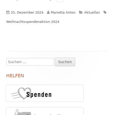
Veröffentlicht
Autor
Kategorien
Schl
25. Dezember 2024
Marietta Anton
Aktuelles
am
Weihnachtsspendenaktion 2024
Suchen
Haupt-
nach:
Seitenleiste
HELFEN