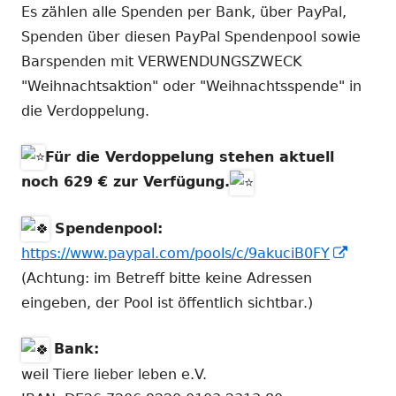
Es zählen alle Spenden per Bank, über PayPal,
Spenden über diesen PayPal Spendenpool sowie
Barspenden mit VERWENDUNGSZWECK
"Weihnachtsaktion" oder "Weihnachtsspende" in
die Verdoppelung.
Für die Verdoppelung stehen aktuell
noch 629 € zur Verfügung.
Spendenpool:
In
https://www.paypal.com/pools/c/9akuciB0FY
neue
(Achtung: im Betreff bitte keine Adressen
Fenste
eingeben, der Pool ist öffentlich sichtbar.)
öffnen
Bank:
weil Tiere lieber leben e.V.