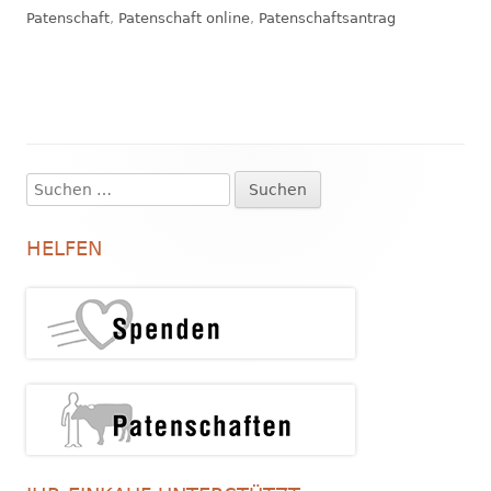
am
Patenschaft
,
Patenschaft online
,
Patenschaftsantrag
Suchen
Haupt-
nach:
Seitenleiste
HELFEN