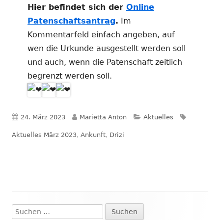
Hier befindet sich der
Online
Patenschaftsantrag
.
Im
Kommentarfeld einfach angeben, auf
wen die Urkunde ausgestellt werden soll
und auch, wenn die Patenschaft zeitlich
begrenzt werden soll.
Veröffentlicht
Autor
Kategorien
Schlagwör
24. März 2023
Marietta Anton
Aktuelles
am
Aktuelles März 2023
,
Ankunft
,
Drizi
Suchen
Haupt-