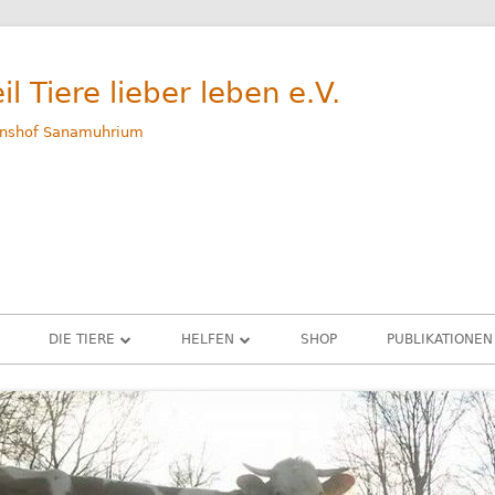
il Tiere lieber leben e.V.
nshof Sanamuhrium
DIE TIERE
HELFEN
SHOP
PUBLIKATIONEN
WEG
GERETTETE TIERE – ALLE
SPENDEN
M
RINDER
PATENSCHAFTEN
G
SCHWEINE
SACHSPENDEN