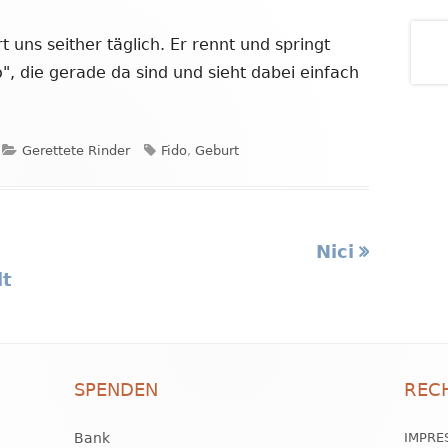
t uns seither täglich. Er rennt und springt
lo", die gerade da sind und sieht dabei einfach
Kategorien
Schlagwörter
Gerettete Rinder
Fido
,
Geburt
Nächster
Nici
Beitrag
lt
SPENDEN
REC
Bank
IMPRE