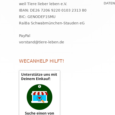
DATE
weil Tiere lieber leben e.V.
IBAN: DE26 7206 9220 0103 2313 80
BIC: GENODEF1SMU
RaiBa Schwabmünchen-Stauden eG
PayPal
vorstand@tiere-leben.de
WECANHELP HILFT!