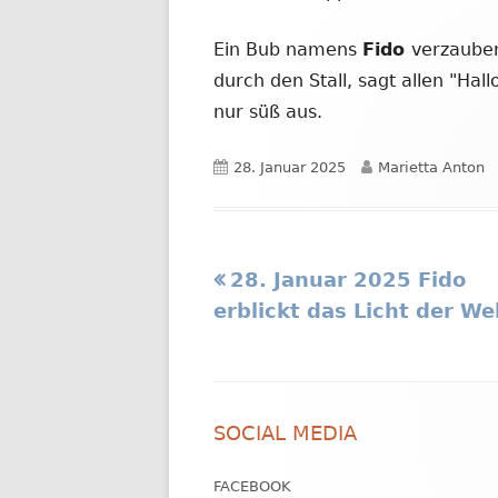
Ein Bub namens
Fido
verzauber
durch den Stall, sagt allen "Hal
nur süß aus.
Veröffentlicht
Autor
28. Januar 2025
Marietta Anton
am
Vorheriger
28. Januar 2025 Fido
Beitragsnavigation
Beitrag:
erblickt das Licht der We
Footer
SOCIAL MEDIA
Inhalt
FACEBOOK