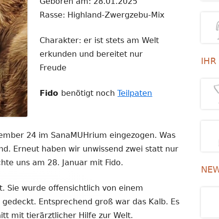
Geboren am: 28.01.2025
Rasse: Highland-Zwergzebu-Mix
Charakter: er ist stets am Welt
erkunden und bereitet nur
IHR
Freude
Fido
benötigt noch
Teilpaten
vember 24 im SanaMUHrium eingezogen. Was
end. Erneut haben wir unwissend zwei statt nur
chte uns am 28. Januar mit Fido.
NEW
. Sie wurde offensichtlich von einem
n gedeckt. Entsprechend groß war das Kalb. Es
 mit tierärztlicher Hilfe zur Welt.