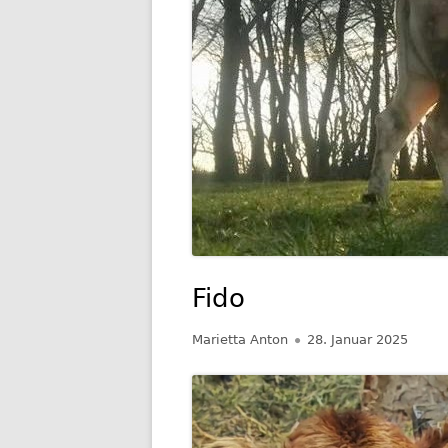
GESCHIC
TRANSP
Fido
Autor
Veröffentlicht
Marietta Anton
28. Januar 2025
am