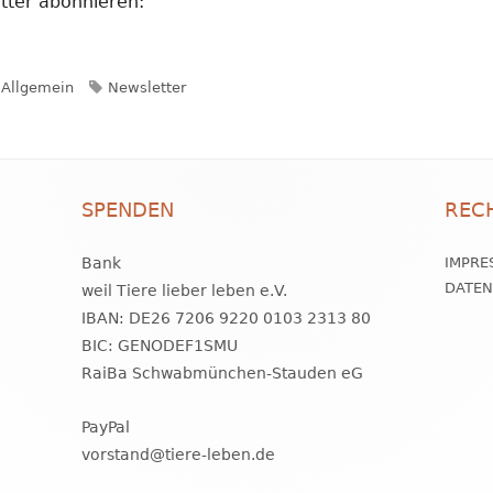
tter abonnieren:
Kategorien
Schlagwörter
Allgemein
Newsletter
SPENDEN
REC
Bank
IMPRE
DATE
weil Tiere lieber leben e.V.
IBAN: DE26 7206 9220 0103 2313 80
BIC: GENODEF1SMU
RaiBa Schwabmünchen-Stauden eG
PayPal
vorstand@tiere-leben.de