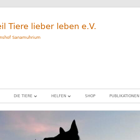
il Tiere lieber leben e.V.
nshof Sanamuhrium
DIE TIERE
HELFEN
SHOP
PUBLIKATIONEN
WEG
GERETTETE TIERE – ALLE
SPENDEN
M
RINDER
PATENSCHAFTEN
G
SCHWEINE
SACHSPENDEN