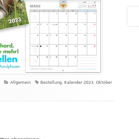
Kategorien
Schlagwörter
Allgemein
Bestellung
,
Kalender 2023
,
Oktober