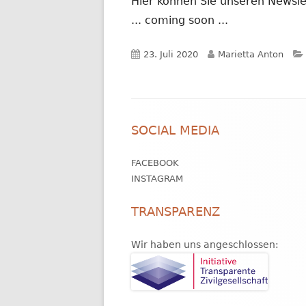
Hier können Sie unseren Newsle
... coming soon ...
Veröffentlicht
Autor
23. Juli 2020
Marietta Anton
am
Footer
SOCIAL MEDIA
Inhalt
FACEBOOK
INSTAGRAM
TRANSPARENZ
Wir haben uns angeschlossen: