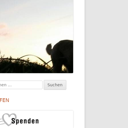
en
upt-
:
itenleiste
FEN