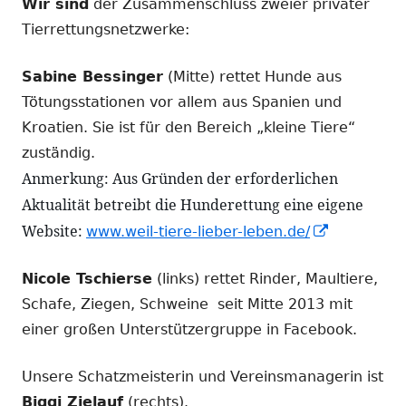
Wir sind
der Zusammenschluss zweier privater
Tierrettungsnetzwerke:
Sabine Bessinger
(Mitte) rettet Hunde aus
Tötungsstationen vor allem aus Spanien und
Kroatien. Sie ist für den Bereich „kleine Tiere“
zuständig.
Anmerkung: Aus Gründen der erforderlichen
Aktualität betreibt die Hunderettung eine eigene
Website:
In
www.weil-tiere-lieber-leben.de/
neuem
Nicole Tschierse
(links) rettet Rinder, Maultiere,
Fenster
Schafe, Ziegen, Schweine seit Mitte 2013 mit
öffnen
einer großen Unterstützergruppe in Facebook.
Unsere Schatzmeisterin und Vereinsmanagerin ist
Biggi Zielauf
(rechts).